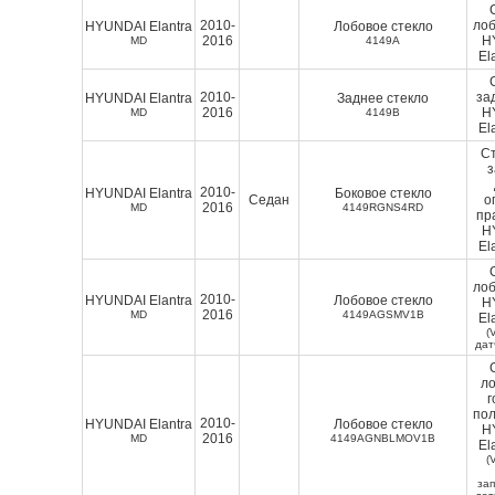
2010-
лоб
HYUNDAI Elantra
Лобовое стекло
2016
H
MD
4149A
El
2010-
за
HYUNDAI Elantra
Заднее стекло
2016
H
MD
4149B
El
Ст
2010-
HYUNDAI Elantra
Боковое стекло
Седан
о
2016
MD
4149RGNS4RD
пр
H
El
лоб
2010-
HYUNDAI Elantra
Лобовое стекло
H
2016
MD
4149AGSMV1B
El
(
дат
ло
г
пол
2010-
HYUNDAI Elantra
Лобовое стекло
H
2016
MD
4149AGNBLMOV1B
El
(
зап