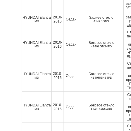
зап
дат
2010-
за
HYUNDAI Elantra
Заднее стекло
Седан
2016
H
MD
4149BGNS
El
Ст
п
2010-
HYUNDAI Elantra
Боковое стекло
Седан
о
2016
MD
4149LGNS4FD
ле
H
El
Ст
п
2010-
HYUNDAI Elantra
Боковое стекло
Седан
о
2016
MD
4149RGNS4FD
пр
H
El
Ст
2010-
HYUNDAI Elantra
Боковое стекло
Седан
о
2016
MD
4149RGNS4RD
пр
H
El
Ст