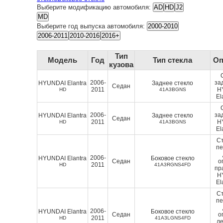
Выберите модификацию автомобиля:
Выберите год выпуска автомобиля:
Тип
Модель
Год
Тип стекла
Оп
кузова
2006-
за
HYUNDAI Elantra
Заднее стекло
Седан
2011
H
HD
41A3BGNS
El
2006-
за
HYUNDAI Elantra
Заднее стекло
Седан
2011
H
HD
41A3BGNS
El
Ст
п
2006-
HYUNDAI Elantra
Боковое стекло
Седан
о
2011
HD
41A3RGNS4FD
пр
H
El
Ст
п
2006-
HYUNDAI Elantra
Боковое стекло
Седан
о
2011
HD
41A3LGNS4FD
ле