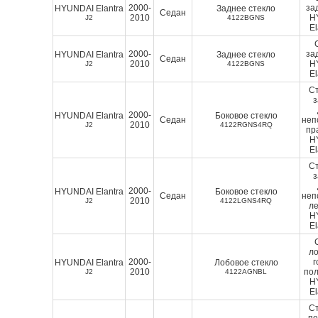
2000-
за
HYUNDAI Elantra
Заднее стекло
Седан
2010
H
J2
4122BGNS
El
2000-
за
HYUNDAI Elantra
Заднее стекло
Седан
2010
H
J2
4122BGNS
El
Ст
2000-
HYUNDAI Elantra
Боковое стекло
Седан
неп
2010
J2
4122RGNS4RQ
пр
H
El
Ст
2000-
HYUNDAI Elantra
Боковое стекло
Седан
неп
2010
J2
4122LGNS4RQ
ле
H
El
ло
2000-
г
HYUNDAI Elantra
Лобовое стекло
2010
пол
J2
4122AGNBL
H
El
Ст
п