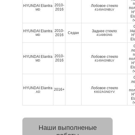
г
2010-
HYUNDAI Elantra
Лобовое стекло
пол
2016
MD
4149AGNBLV
H
El
(
2010-
за
HYUNDAI Elantra
Заднее стекло
Седан
2016
H
MD
4149BGNS
El
ло
г
2010-
HYUNDAI Elantra
Лобовое стекло
пол
2016
MD
4149AGNBLV
H
El
(
ло
HYUNDAI Elantra
Лобовое стекло
2016+
пол
AD
K602AGNGYV
H
El
(
Наши выполненые