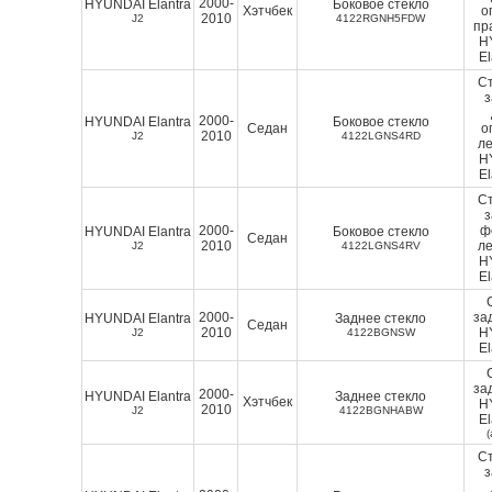
2000-
HYUNDAI Elantra
Боковое стекло
Хэтчбек
о
2010
J2
4122RGNH5FDW
пр
H
El
Ст
2000-
HYUNDAI Elantra
Боковое стекло
Седан
о
2010
J2
4122LGNS4RD
ле
H
El
Ст
2000-
ф
HYUNDAI Elantra
Боковое стекло
Седан
2010
ле
J2
4122LGNS4RV
H
El
2000-
за
HYUNDAI Elantra
Заднее стекло
Седан
2010
H
J2
4122BGNSW
El
за
2000-
HYUNDAI Elantra
Заднее стекло
Хэтчбек
H
2010
J2
4122BGNHABW
El
Ст