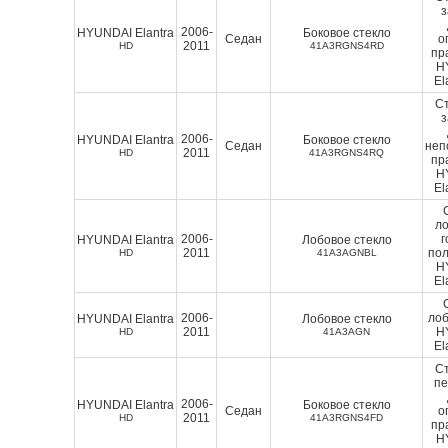
2006-
HYUNDAI Elantra
Боковое стекло
Седан
о
2011
HD
41A3RGNS4RD
пр
H
El
Ст
2006-
HYUNDAI Elantra
Боковое стекло
Седан
неп
2011
HD
41A3RGNS4RQ
пр
H
El
ло
2006-
г
HYUNDAI Elantra
Лобовое стекло
2011
пол
HD
41A3AGNBL
H
El
2006-
лоб
HYUNDAI Elantra
Лобовое стекло
2011
H
HD
41A3AGN
El
Ст
п
2006-
HYUNDAI Elantra
Боковое стекло
Седан
о
2011
HD
41A3RGNS4FD
пр
H