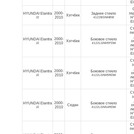
El
2000-
за
HYUNDAI Elantra
Заднее стекло
Хэтчбек
2010
H
J2
4122BGNHBW
El
Ст
п
2000-
HYUNDAI Elantra
Боковое стекло
Хэтчбек
о
2010
J2
4122LGNH5FDW
ле
H
El
Ст
2000-
HYUNDAI Elantra
Боковое стекло
Хэтчбек
о
2010
J2
4122LGNH5RDW
ле
H
El
Ст
2000-
HYUNDAI Elantra
Боковое стекло
Седан
о
2010
J2
4122LGNS4RDW
ле
H
El
Ст
п