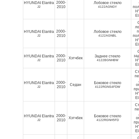
2000-
HYUNDAI Elantra
Лобовое стекло
2010
пол
J2
4122AGNGY
H
El
ло
2000-
г
HYUNDAI Elantra
Лобовое стекло
2010
пол
J2
4122AGNBL
H
El
2000-
за
HYUNDAI Elantra
Заднее стекло
Хэтчбек
2010
H
J2
4122BGNHBW
El
Ст
п
2000-
HYUNDAI Elantra
Боковое стекло
Седан
о
2010
J2
4122RGNS4FDW
пр
H
El
Ст
п
2000-
HYUNDAI Elantra
Боковое стекло
Хэтчбек
о
2010
J2
4122RGNH5FD
пр
H
El