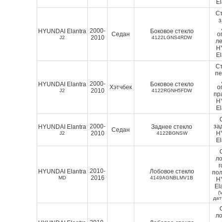
El
Ст
2000-
HYUNDAI Elantra
Боковое стекло
Седан
о
2010
J2
4122LGNS4RDW
ле
H
El
Ст
п
2000-
HYUNDAI Elantra
Боковое стекло
Хэтчбек
о
2010
J2
4122RGNH5FDW
пр
H
El
2000-
за
HYUNDAI Elantra
Заднее стекло
Седан
2010
H
J2
4122BGNSW
El
ло
г
2010-
HYUNDAI Elantra
Лобовое стекло
пол
2016
MD
4149AGNBLMV1B
H
El
(
дат
ло