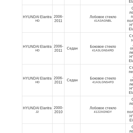
El
ло
2006-
г
HYUNDAI Elantra
Лобовое стекло
2011
пол
HD
41A3AGNBL
H
El
Ст
2006-
HYUNDAI Elantra
Боковое стекло
Седан
о
2011
HD
41A3LGNS4RD
ле
H
El
Ст
п
2006-
HYUNDAI Elantra
Боковое стекло
Седан
о
2011
HD
41A3LGNS4FD
ле
H
El
ло
2000-
HYUNDAI Elantra
Лобовое стекло
2010
пол
J2
4122AGNGY
H
El
ло