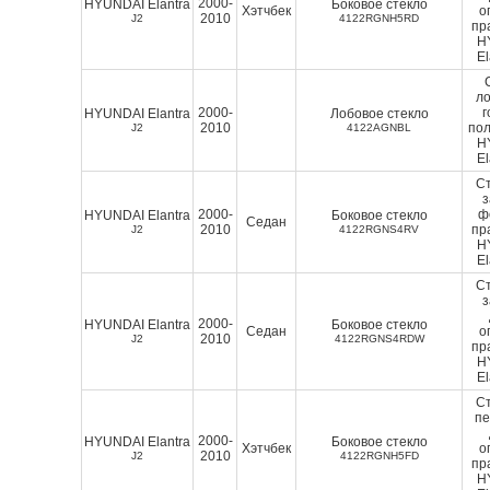
2000-
HYUNDAI Elantra
Боковое стекло
Хэтчбек
о
2010
J2
4122RGNH5RD
пр
H
El
ло
2000-
г
HYUNDAI Elantra
Лобовое стекло
2010
пол
J2
4122AGNBL
H
El
Ст
2000-
ф
HYUNDAI Elantra
Боковое стекло
Седан
2010
пр
J2
4122RGNS4RV
H
El
Ст
2000-
HYUNDAI Elantra
Боковое стекло
Седан
о
2010
J2
4122RGNS4RDW
пр
H
El
Ст
п
2000-
HYUNDAI Elantra
Боковое стекло
Хэтчбек
о
2010
J2
4122RGNH5FD
пр
H