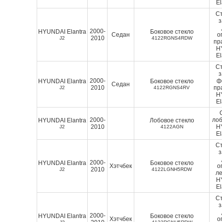
El
Ст
2000-
HYUNDAI Elantra
Боковое стекло
Седан
о
2010
J2
4122RGNS4RDW
пр
H
El
Ст
2000-
ф
HYUNDAI Elantra
Боковое стекло
Седан
2010
пр
J2
4122RGNS4RV
H
El
2000-
лоб
HYUNDAI Elantra
Лобовое стекло
2010
H
J2
4122AGN
El
Ст
2000-
HYUNDAI Elantra
Боковое стекло
Хэтчбек
о
2010
J2
4122LGNH5RDW
ле
H
El
Ст
2000-
HYUNDAI Elantra
Боковое стекло
Хэтчбек
о