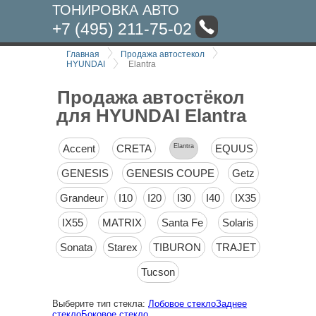
ТОНИРОВКА АВТО
+7 (495) 211-75-02
Главная
Продажа автостекол
HYUNDAI
Elantra
Продажа автостёкол
для HYUNDAI Elantra
Accent
CRETA
Elantra
EQUUS
GENESIS
GENESIS COUPE
Getz
Grandeur
I10
I20
I30
I40
IX35
IX55
MATRIX
Santa Fe
Solaris
Sonata
Starex
TIBURON
TRAJET
Tucson
Выберите тип стекла:
Лобовое стекло
Заднее
стекло
Боковое стекло