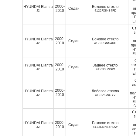
2000-
HYUNDAI Elantra
Боковое стекло
Седан
о
2010
J2
4122RGNS4FD
пр
H
El
Ст
2000-
HYUNDAI Elantra
Боковое стекло
Седан
о
2010
J2
4122RGNS4RD
пр
H
El
2000-
за
HYUNDAI Elantra
Заднее стекло
Седан
2010
H
J2
4122BGNSW
El
ло
2000-
HYUNDAI Elantra
Лобовое стекло
пол
2010
J2
4122AGNGYV
H
El
(
Ст
2000-
HYUNDAI Elantra
Боковое стекло
Седан
о
2010
J2
4122LGNS4RDW
ле
H