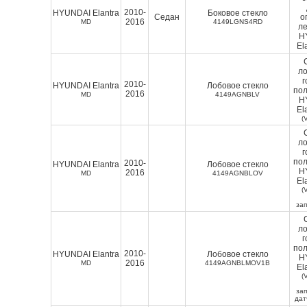
2010-
HYUNDAI Elantra
Боковое стекло
Седан
о
2016
MD
4149LGNS4RD
ле
H
El
ло
г
2010-
HYUNDAI Elantra
Лобовое стекло
пол
2016
MD
4149AGNBLV
H
El
(
ло
г
пол
2010-
HYUNDAI Elantra
Лобовое стекло
H
2016
MD
4149AGNBLOV
El
(
зап
ло
г
пол
2010-
HYUNDAI Elantra
Лобовое стекло
H
2016
MD
4149AGNBLMOV1B
El
(
зап
дат