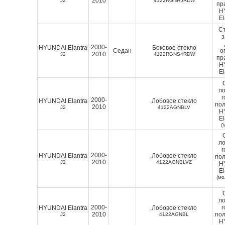
2010
J2
4122RGNH5RDW
пр
H
El
Ст
2000-
HYUNDAI Elantra
Боковое стекло
Седан
о
2010
J2
4122RGNS4RDW
пр
H
El
ло
г
2000-
HYUNDAI Elantra
Лобовое стекло
пол
2010
J2
4122AGNBLV
H
El
(
ло
г
2000-
HYUNDAI Elantra
Лобовое стекло
пол
2010
J2
4122AGNBLVZ
H
El
(мо
ло
2000-
г
HYUNDAI Elantra
Лобовое стекло
2010
пол
J2
4122AGNBL
H